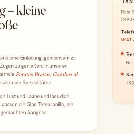
Viva
g – kleine
Rote 
roße
24937
Telef
0461 
Re
 sind eine Einladung, gemeinsam zu
Nur
 Zügen zu genießen. In unserer
ker wie
Patatas Bravas
,
Gambas al
Sei
saisonale Spezialitäten.
199
ch Lust und Laune und lass dich
 passen ein Glas Tempranillo, ein
sgemachten Sangrias.