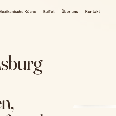
Mexikanische Küche
Buffet
Über uns
Kontakt
nsburg –
n,
Since 1997