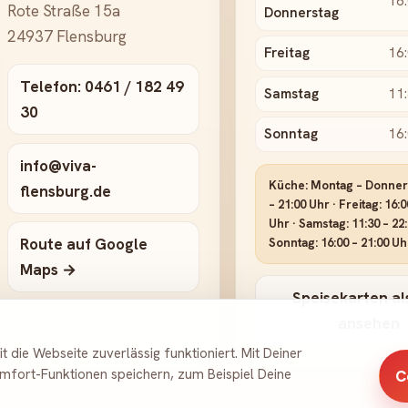
16:
Rote Straße 15a
Donnerstag
24937 Flensburg
Freitag
16:
Telefon: 0461 / 182 49
Samstag
11:
30
Sonntag
16:
info@viva-
Küche: Montag – Donners
flensburg.de
– 21:00 Uhr · Freitag: 16:0
Uhr · Samstag: 11:30 – 22:
Route auf Google
Sonntag: 16:00 – 21:00 Uh
Maps →
Speisekarten al
ansehen
 die Webseite zuverlässig funktioniert. Mit Deiner
mfort-Funktionen speichern, zum Beispiel Deine
C