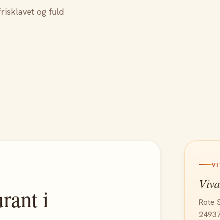
frisklavet og fuld
V
Viva
rant i
Rote 
24937