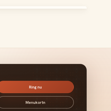
Ring nu
Menukortn