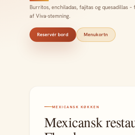
Burritos, enchiladas, fajitas og quesadillas – 
af Viva-stemning.
Reservér bord
Menukortn
MEXICANSK KØKKEN
Mexicansk restau