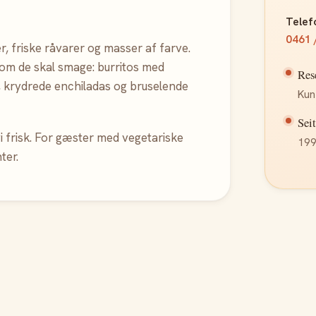
Telef
0461 
, friske råvarer og masser af farve.
som de skal smage: burritos med
Res
s, krydrede enchiladas og bruselende
Kun
Sei
i frisk. For gæster med vegetariske
199
ter.